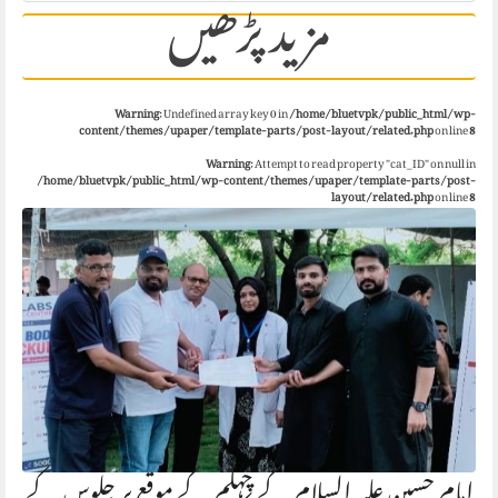
مزید پڑھیں
Warning
: Undefined array key 0 in
/home/bluetvpk/public_html/wp-
content/themes/upaper/template-parts/post-layout/related.php
on line
8
Warning
: Attempt to read property "cat_ID" on null in
/home/bluetvpk/public_html/wp-content/themes/upaper/template-parts/post-
layout/related.php
on line
8
امام حسین علیہ السلام کے چہلم کے موقع پر جلوس کے