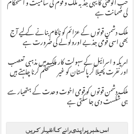
حب الوطنی کا یہی جذبہ ملک و قوم کی سالمیت و استحکام
کی ضمانت ہے
ملک دشمن قوتوں کے عزائم کو ناکام بنانے کے لیے آج
بھی اسی قومی جذبے اورولولے کی ضرورت ہے
امریکہ و اسرائیل کے سہولت کار ملک میں مذہبی تعصب
اور نفرت پھیلا کر پاکستان کو غیر مستحکم کرنا چاہتے ہیں
ملک دشمن قوتوں کو قومی اخوت وحدت کے ہتھیار سے
ہی شکست دی جا سکتی ہے
اس خبر پر اپنی رائے کا اظہار کریں