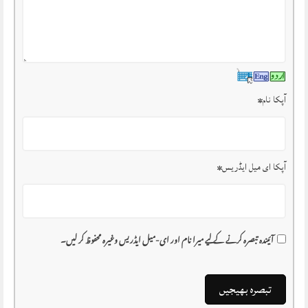
آپکا نام
*
آپکا ای میل ایڈریس
*
آئیندہ تبصرہ کرنے کے لیے میرا نام اور ای-میل ایڈریس وغیرہ محفوظ کر لیں۔