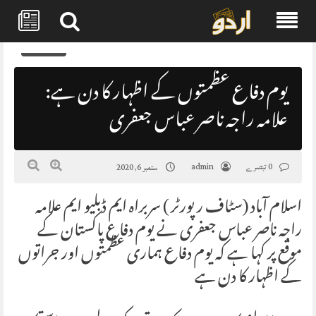
Skip
0
to
content
یوم دفاع عظمتوں کے اظہار کا دن ہے:
علامہ راجہ ناصر عباس جعفری
0 تبصرے
admin
ستمبر 6, 2020
اسلام آباد (سٹاف رپورٹر ) سربراہ ایم ڈبلیو ایم علامہ
راجہ ناصر عباس جعفری نے یوم دفاع پاکستان کے
موقع پر کہا ہے کہ یوم دفاع ہماری عظمتوں اور جراتوں
کے اظہار کا دن ہے